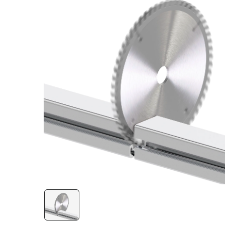
Лестничная система
Система линейного
перемещения NEW!
Система V-паза NEW!
Алюминиевые промышленные
ограждения
Алюминиевая промышленная
мебель
Крейты и кассеты Subrack
systems
Профиль строительного
назначения
Радиаторный алюминиевый
профиль NEW!
Лист алюминиевый