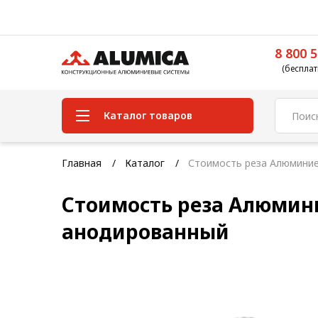
8 800 5
(бесплат
Каталог товаров
Система конструкционного
Главная
Каталог
Стоимость реза Алюминие
алюминиевого профиля
Стоимость реза Алюмин
Конструкционная трубная
система
анодированный
Модульная трубная система
Кабельные короба
Конвейерная фурнитура