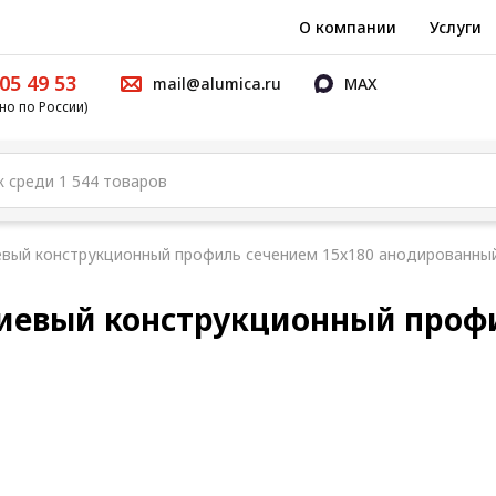
О компании
Услуги
05 49 53
mail@alumica.ru
MAX
но по России)
вый конструкционный профиль сечением 15х180 анодированны
иевый конструкционный профи