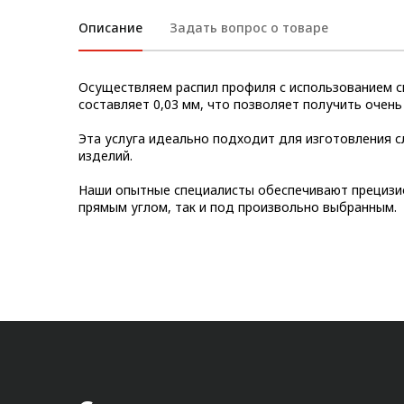
Метрический крепеж
Описание
Задать вопрос о товаре
Конструкции из профиля
Осуществляем распил профиля с использованием с
Услуги дополнительной
составляет 0,03 мм, что позволяет получить очень
обработки профиля
Эта услуга идеально подходит для изготовления с
изделий.
Наши опытные специалисты обеспечивают прецизио
прямым углом, так и под произвольно выбранным.