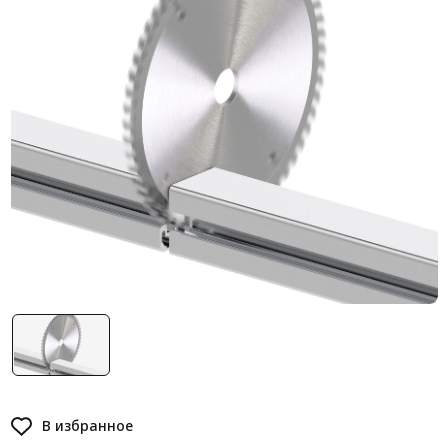
Система V-паза NEW!
Алюминиевые промышленные ограждения
Алюминиевая промышленная мебель
Крейты и кассеты Subrack systems
Профиль строительного назначения
Радиаторный алюминиевый профиль NEW!
Лист алюминиевый
Метрический крепеж
Конструкции из профиля
Услуги дополнительной обработки профиля
В избранное