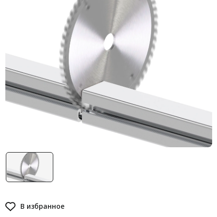
Система V-паза NEW!
Алюминиевые промышленные ограждения
Алюминиевая промышленная мебель
Крейты и кассеты Subrack systems
Профиль строительного назначения
Радиаторный алюминиевый профиль NEW!
Лист алюминиевый
Метрический крепеж
Конструкции из профиля
Услуги дополнительной обработки профиля
В избранное