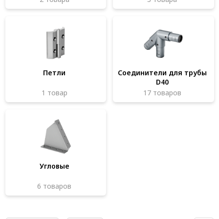
Система V-паза NEW!
Алюминиевые промышленные ограждения
Алюминиевая промышленная мебель
Крейты и кассеты Subrack systems
Петли
Соединители для трубы
D40
Профиль строительного назначения
1 товар
17 товаров
Радиаторный алюминиевый профиль NEW!
Лист алюминиевый
Метрический крепеж
Конструкции из профиля
Угловые
Услуги дополнительной обработки профиля
6 товаров