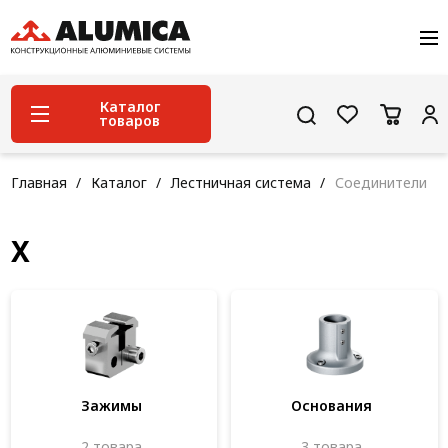
О компании
Услуги
Сервис и поддержка
Каталог
товаров
Проекты
Контакты
Система конструкционного алюминиевого
Главная
Каталог
Лестничная система
Соединители
профиля
Конструкционная трубная система
X
Модульная трубная система
Кабельные короба
Конвейерная фурнитура
Лестничная система
Зажимы
Основания
Система линейного перемещения NEW!
2 товара
3 товара