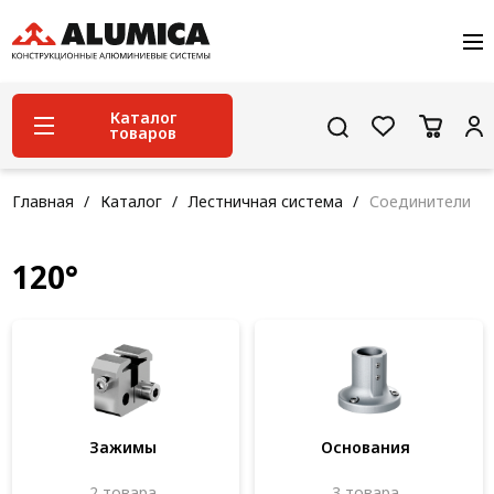
О компании
Услуги
Сервис и поддержка
Каталог
товаров
Проекты
Контакты
Система конструкционного алюминиевого
Главная
Каталог
Лестничная система
Соединители
профиля
Конструкционная трубная система
120°
Модульная трубная система
Кабельные короба
Конвейерная фурнитура
Лестничная система
Зажимы
Основания
Система линейного перемещения NEW!
2 товара
3 товара