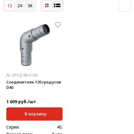
12
24
36
AL-SPS.JC40.A120
Соединитель 120 градусов
D40
1 609 руб./шт
В корзину
Серия:
40;