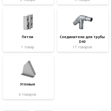
Система V-паза NEW!
Алюминиевые промышленные ограждения
Алюминиевая промышленная мебель
Крейты и кассеты Subrack systems
Петли
Соединители для трубы
D40
Профиль строительного назначения
1 товар
17 товаров
Радиаторный алюминиевый профиль NEW!
Лист алюминиевый
Метрический крепеж
Конструкции из профиля
Угловые
Услуги дополнительной обработки профиля
6 товаров