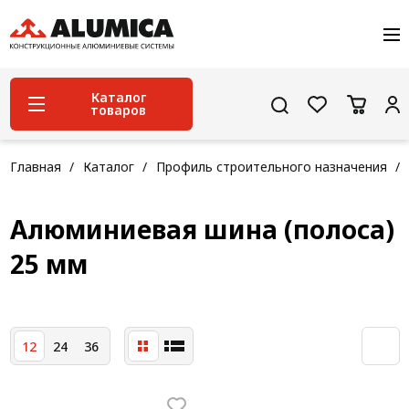
О компании
Услуги
Сервис и поддержка
Каталог
товаров
Проекты
Контакты
Система конструкционного алюминиевого
Главная
Каталог
Профиль строительного назначения
профиля
Конструкционная трубная система
Алюминиевая шина (полоса)
Модульная трубная система
25 мм
Кабельные короба
Конвейерная фурнитура
12
24
36
Лестничная система
Система линейного перемещения NEW!