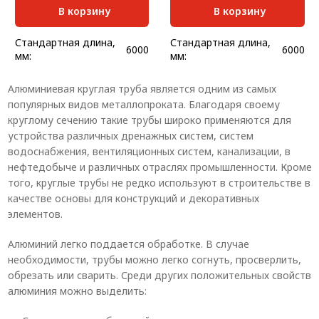
В корзину
В корзину
Стандартная длина,
Стандартная длина,
6000
6000
мм:
мм:
Масса, кг/м:
0,056
Масса, кг/м:
0,272
Алюминиевая круглая труба является одним из самых
Толщина, мм:
1
Толщина, мм:
2
популярных видов металлопроката. Благодаря своему
круглому сечению такие трубы широко применяются для
устройства различных дренажных систем, систем
водоснабжения, вентиляционных систем, канализации, в
нефтедобыче и различных отраслях промышленности. Кроме
того, круглые трубы не редко используют в строительстве в
качестве основы для конструкций и декоративных
элементов.
Алюминий легко поддается обработке. В случае
необходимости, трубы можно легко согнуть, просверлить,
обрезать или сварить. Среди других положительных свойств
алюминия можно выделить: