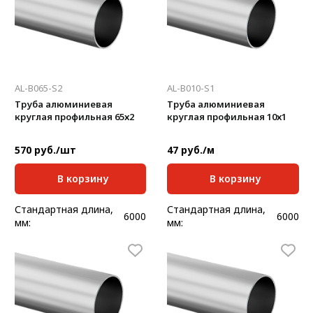
Система V-паза NEW!
Алюминиевые промышленные ограждения
Алюминиевая промышленная мебель
AL-B065-S2
AL-B010-S1
Крейты и кассеты Subrack systems
Труба алюминиевая
Труба алюминиевая
круглая профильная 65х2
круглая профильная 10х1
Профиль строительного назначения
Радиаторный алюминиевый профиль NEW!
570 руб./шт
47 руб./м
Лист алюминиевый
В корзину
В корзину
Метрический крепеж
Стандартная длина,
Стандартная длина,
6000
6000
мм:
мм:
Конструкции из профиля
Толщина, мм:
2
Масса, кг/м:
0,077
Толщина, мм:
1
Услуги дополнительной обработки профиля