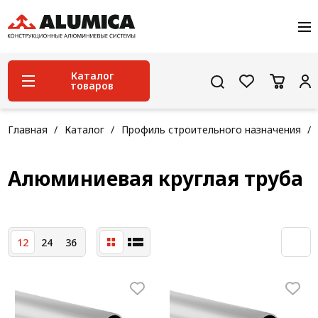
О компании
Услуги
Сервис и поддержка
Каталог
товаров
Проекты
Контакты
Система конструкционного алюминиевого
Главная
Каталог
Профиль строительного назначения
профиля
Конструкционная трубная система
Алюминиевая круглая труба
Модульная трубная система
Кабельные короба
12
24
36
Конвейерная фурнитура
Лестничная система
Система линейного перемещения NEW!