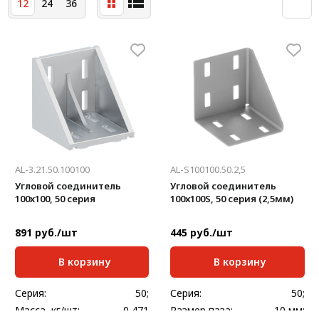
12
24
36
Система V-паза NEW!
Алюминиевые промышленные ограждения
Алюминиевая промышленная мебель
Крейты и кассеты Subrack systems
Профиль строительного назначения
Радиаторный алюминиевый профиль NEW!
AL-3.21.50.100100
AL-S100100.50.2,5
Лист алюминиевый
Угловой соединитель
Угловой соединитель
100x100, 50 серия
100х100S, 50 серия (2,5мм)
Метрический крепеж
891 руб./шт
445 руб./шт
Конструкции из профиля
В корзину
В корзину
Услуги дополнительной обработки профиля
Серия:
50;
Серия:
50;
Масса, кг/шт:
0,471
Размер паза:
10 мм;