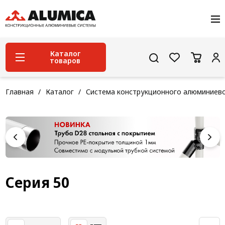
О компании
Услуги
Сервис и поддержка
Каталог
товаров
Проекты
Контакты
Система конструкционного алюминиевого
Главная
Каталог
Система конструкционного алюминиев
профиля
Конструкционная трубная система
Модульная трубная система
Кабельные короба
Конвейерная фурнитура
Серия 50
Лестничная система
Система линейного перемещения NEW!