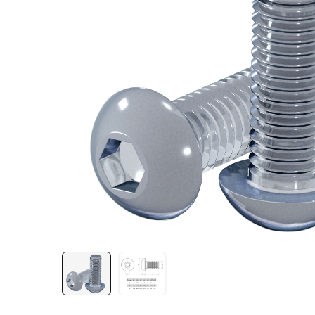
Лестничная система
Система линейного
перемещения NEW!
Система V-паза NEW!
Алюминиевые промышленные
ограждения
Алюминиевая промышленная
мебель
Крейты и кассеты Subrack
systems
Профиль строительного
назначения
Радиаторный алюминиевый
профиль NEW!
Лист алюминиевый