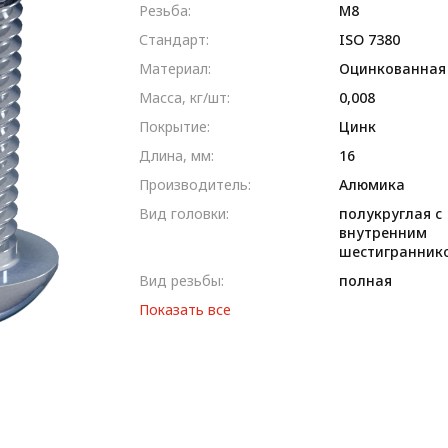
Резьба:
М8
Стандарт:
ISO 7380
Материал:
Оцинкованная
Масса, кг/шт:
0,008
Покрытие:
Цинк
Длина, мм:
16
Производитель:
Алюмика
Вид головки:
полукруглая с
внутренним
шестигранник
Вид резьбы:
полная
Показать все