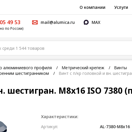
О компании
Услуги
05 49 53
mail@alumica.ru
MAX
но по России)
го алюминиевого профиля
Метрический крепеж
Винты
тренним шестигранником
Винт с п/кр головкой и вн. шестигр
н. шестигран. М8x16 ISO 7380 (
Характеристики:
Артикул:
AL-7380-M8x16