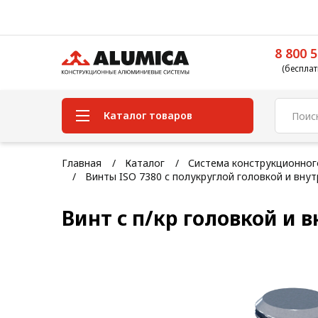
8 800 5
(бесплат
Каталог товаров
Система конструкционного
Главная
Каталог
Система конструкционно
алюминиевого профиля
Винты ISO 7380 с полукруглой головкой и вну
Конструкционная трубная
Винт с п/кр головкой и в
система
Модульная трубная система
Кабельные короба
Конвейерная фурнитура