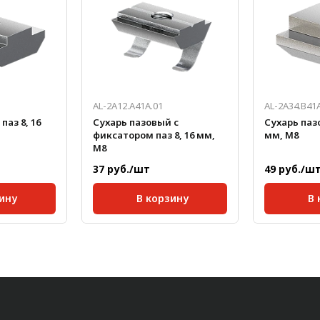
AL-2A12.A41A.01
AL-2A34.B41
паз 8, 16
Сухарь пазовый с
Сухарь пазо
фиксатором паз 8, 16 мм,
мм, М8
М8
37 руб./шт
49 руб./ш
ину
В корзину
В 
30;
Серия:
30;
Серия:
8 мм;
Размер паза:
8 мм;
Размер паз
0,006
Масса, кг/шт:
0,005
Масса, кг/ш
16;
Длина, мм:
16;
Длина, мм: