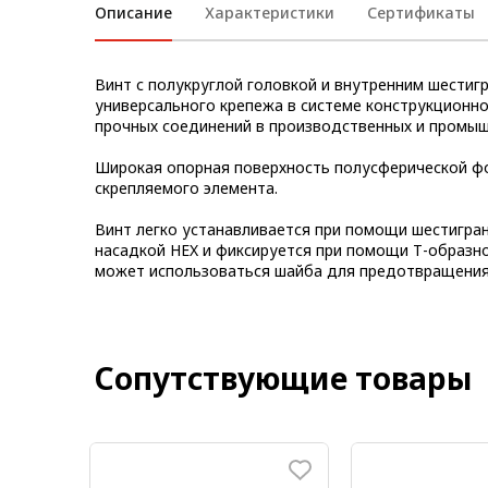
Описание
Характеристики
Сертификаты
Метрический крепеж
Конструкции из профиля
Винт с полукруглой головкой и внутренним шестигр
универсального крепежа в системе конструкционн
Услуги дополнительной
прочных соединений в производственных и промыш
обработки профиля
Широкая опорная поверхность полусферической ф
скрепляемого элемента.
Винт легко устанавливается при помощи шестигран
насадкой HEX и фиксируется при помощи Т-образн
может использоваться шайба для предотвращения
Сопутствующие товары