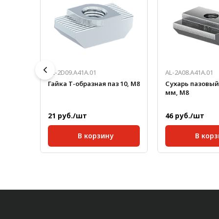
AL-2D09.A41A.01
AL-2A08.A41A.01
фленая
Гайка Т-образная паз 10, М8
Сухарь пазовый 
мм, М8
21 руб./шт
46 руб./шт
В корзину
В корз
0,007
Размер паза:
10 мм;
Серия:
Масса, кг/шт:
0,006
Размер паза:
Масса, кг/шт:
Длина, мм: