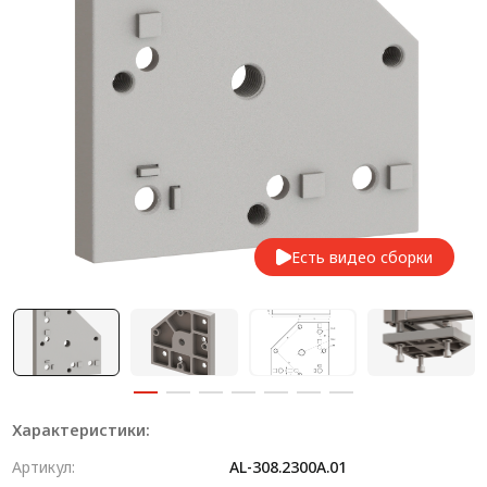
Система V-паза NEW!
Алюминиевые промышленные ограждения
Алюминиевая промышленная мебель
Крейты и кассеты Subrack systems
Профиль строительного назначения
Радиаторный алюминиевый профиль NEW!
Есть видео сборки
Лист алюминиевый
Метрический крепеж
Конструкции из профиля
Услуги дополнительной обработки профиля
Характеристики:
Артикул:
AL-308.2300A.01