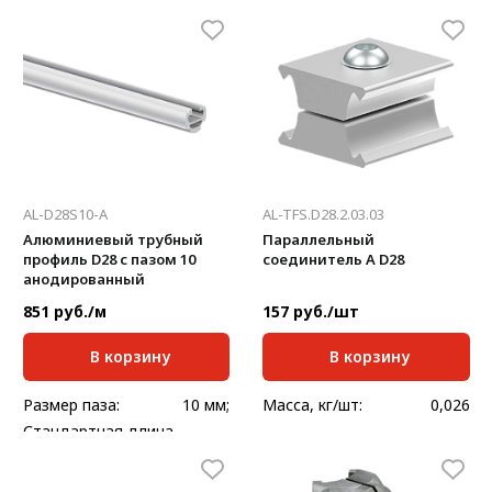
Масса, кг/м:
0,485
Масса, кг/м:
1,019
AL-D28S10-A
AL-TFS.D28.2.03.03
Алюминиевый трубный
Параллельный
профиль D28 с пазом 10
соединитель А D28
анодированный
851 руб./м
157 руб./шт
В корзину
В корзину
Размер паза:
10 мм;
Масса, кг/шт:
0,026
Стандартная длина,
6000
мм:
Масса, кг/м:
0,61