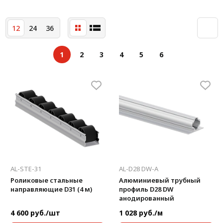
12
24
36
1
2
3
4
5
6
AL-STE-31
AL-D28 DW-A
Роликовые стальные
Алюминиевый трубный
направляющие D31 (4 м)
профиль D28 DW
анодированный
4 600 руб./шт
1 028 руб./м