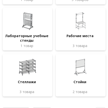
Система V-паза NEW!
Алюминиевые промышленные ограждения
Алюминиевая промышленная мебель
Крейты и кассеты Subrack systems
Лабораторные учебные
Рабочие места
стенды
Профиль строительного назначения
1 товар
3 товара
Радиаторный алюминиевый профиль NEW!
Лист алюминиевый
Метрический крепеж
Конструкции из профиля
Стеллажи
Стойки
Услуги дополнительной обработки профиля
3 товара
2 товара