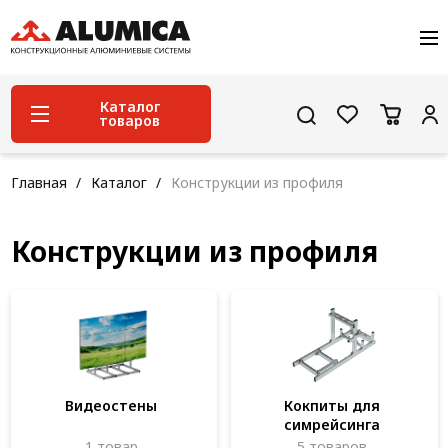
О компании
Услуги
Сервис и поддержка
Каталог
товаров
Проекты
Контакты
Система конструкционного алюминиевого
Главная
Каталог
Конструкции из профиля
профиля
Конструкционная трубная система
Конструкции из профиля
Модульная трубная система
Кабельные короба
Конвейерная фурнитура
Лестничная система
Видеостены
Кокпиты для
симрейсинга
Система линейного перемещения NEW!
1 товар
5 товаров