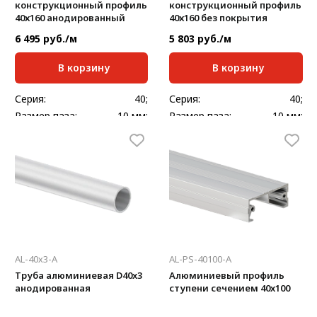
конструкционный профиль
конструкционный профиль
40х160 анодированный
40х160 без покрытия
6 495 руб./м
5 803 руб./м
В корзину
В корзину
Серия:
40;
Серия:
40;
Размер паза:
10 мм;
Размер паза:
10 мм;
Сечение профиля,
Сечение профиля,
40х160
40х160
мм:
мм:
Стандартная длина,
Стандартная длина,
6000
6000
мм:
мм:
Масса, кг/м:
5,467
Масса, кг/м:
5,467
AL-40х3-А
AL-PS-40100-A
Труба алюминиевая D40x3
Алюминиевый профиль
анодированная
ступени сечением 40x100