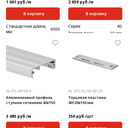
1 061 руб./м
2 659 руб./м
В корзину
В корзину
Стандартная длина,
Серия:
40;
6000
мм:
Размер паза:
10 мм;
Масса, кг/м:
0,945
Стандартная длина,
6000
мм:
Масса, кг/м:
2,4
AL-PS-40150-A
AL-SPS.SL150.40120
Алюминиевый профиль
Торцевая пластина
ступени сечением 40x150
40120х150 мм
3 485 руб./м
350 руб./шт
В корзину
В корзину