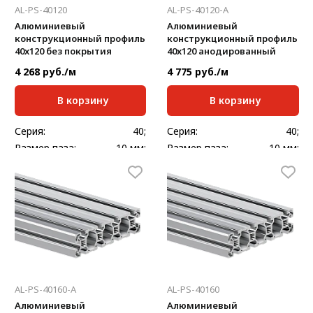
AL-PS-40120
AL-PS-40120-A
Алюминиевый
Алюминиевый
конструкционный профиль
конструкционный профиль
40x120 без покрытия
40x120 анодированный
4 268 руб./м
4 775 руб./м
В корзину
В корзину
Серия:
40;
Серия:
40;
Размер паза:
10 мм;
Размер паза:
10 мм;
Сечение профиля,
Сечение профиля,
40х120
40х120
мм:
мм:
Стандартная длина,
Стандартная длина,
6000
6000
мм:
мм:
Масса, кг/м:
4,158
Масса, кг/м:
4,158
AL-PS-40160-A
AL-PS-40160
Алюминиевый
Алюминиевый