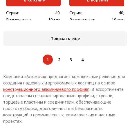
Серия:
40;
Серия:
40;
Размер паза:
10 мм;
Размер паза:
10 мм;
Стандартная длина,
Масса, кг/шт:
0,28
6000
мм:
Ширина, мм:
150
Показать еще
Масса, кг/м:
2,9
1
2
3
4
Компания «Алюмика» предлагает комплексные решения для
создания надежных и эргономичных лестниц на основе
конструкционного алюминиевого профиля
. В ассортименте
представлены специализированные профили, ступени,
торцевые пластины и соединители, обеспечивающие
простоту сборки, долговечность и безопасность
конструкций в промышленных, коммерческих и частных
проектах.