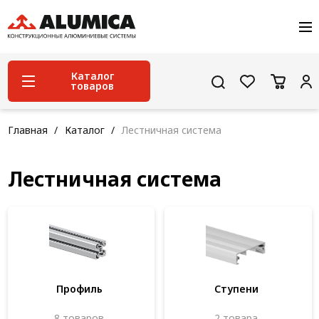
О компании
Услуги
Сервис и поддержка
Каталог
товаров
Проекты
Контакты
Система конструкционного алюминиевого
Главная
Каталог
Лестничная система
профиля
Конструкционная трубная система
Лестничная система
Модульная трубная система
Кабельные короба
Конвейерная фурнитура
Лестничная система
Профиль
Ступени
Система линейного перемещения NEW!
8 товаров
2 товара