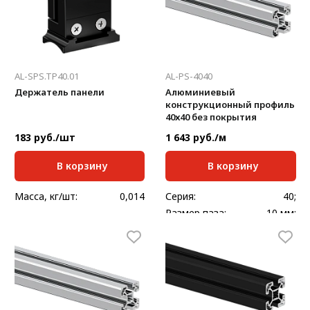
AL-SPS.TP40.01
AL-PS-4040
Держатель панели
Алюминиевый
конструкционный профиль
40х40 без покрытия
183 руб./шт
1 643 руб./м
В корзину
В корзину
Масса, кг/шт:
0,014
Серия:
40;
Размер паза:
10 мм;
Сечение профиля,
40x40
мм:
Стандартная длина,
6000
мм:
Масса, кг/м:
1,5