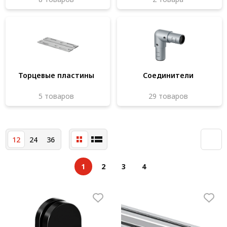
Система V-паза NEW!
Алюминиевые промышленные ограждения
Алюминиевая промышленная мебель
Крейты и кассеты Subrack systems
Торцевые пластины
Соединители
Профиль строительного назначения
5 товаров
29 товаров
Радиаторный алюминиевый профиль NEW!
Лист алюминиевый
12
24
36
Метрический крепеж
1
2
3
4
Конструкции из профиля
Услуги дополнительной обработки профиля