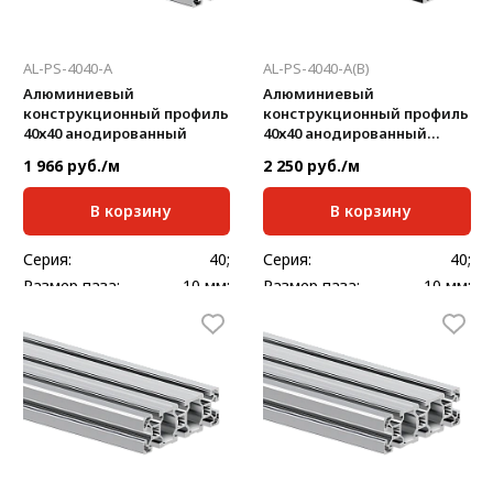
AL-PS-4040-A
AL-PS-4040-A(B)
Алюминиевый
Алюминиевый
конструкционный профиль
конструкционный профиль
40х40 анодированный
40х40 анодированный
черный
1 966 руб./м
2 250 руб./м
В корзину
В корзину
Серия:
40;
Серия:
40;
Размер паза:
10 мм;
Размер паза:
10 мм;
Сечение профиля,
Сечение профиля,
40x40
40x40
мм:
мм:
Стандартная длина,
Стандартная длина,
6000
6000
мм:
мм:
Масса, кг/м:
1,5
Масса, кг/м:
1,5