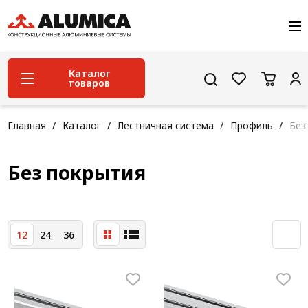
О компании
Услуги
Сервис и поддержка
Каталог
товаров
Проекты
Контакты
Система конструкционного алюминиевого
Главная
Каталог
Лестничная система
Профиль
Без
профиля
Конструкционная трубная система
Без покрытия
Модульная трубная система
Кабельные короба
12
24
36
Конвейерная фурнитура
Лестничная система
Система линейного перемещения NEW!