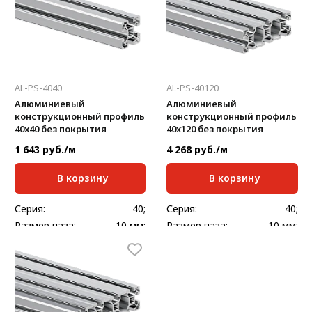
Система V-паза NEW!
Алюминиевые промышленные ограждения
Алюминиевая промышленная мебель
AL-PS-4040
AL-PS-40120
Крейты и кассеты Subrack systems
Алюминиевый
Алюминиевый
конструкционный профиль
конструкционный профиль
Профиль строительного назначения
40х40 без покрытия
40x120 без покрытия
Радиаторный алюминиевый профиль NEW!
1 643 руб./м
4 268 руб./м
Лист алюминиевый
В корзину
В корзину
Метрический крепеж
Серия:
40;
Серия:
40;
Размер паза:
10 мм;
Размер паза:
10 мм;
Конструкции из профиля
Сечение профиля,
Сечение профиля,
40x40
40х120
мм:
мм:
Услуги дополнительной обработки профиля
Стандартная длина,
Стандартная длина,
6000
6000
мм:
мм:
Масса, кг/м:
1,5
Масса, кг/м:
4,158