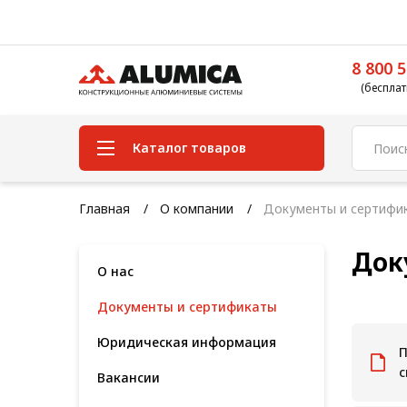
8 800 5
(бесплат
Каталог товаров
Система конструкционного
Главная
О компании
Документы и сертифи
алюминиевого профиля
Док
Конструкционная трубная
О нас
система
Документы и сертификаты
Модульная трубная система
Юридическая информация
Кабельные короба
П
с
Вакансии
Конвейерная фурнитура