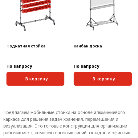
Система V-паза NEW!
Алюминиевые промышленные ограждения
Алюминиевая промышленная мебель
Крейты и кассеты Subrack systems
Подкатная стойка
Канбан доска
Профиль строительного назначения
Радиаторный алюминиевый профиль NEW!
По запросу
По запросу
Лист алюминиевый
В корзину
В корзину
Метрический крепеж
Конструкции из профиля
Предлагаем мобильные стойки на основе алюминиевого
Услуги дополнительной обработки профиля
каркаса для решения задач хранения, перемещения и
визуализации. Это готовые конструкции для организации
рабочих мест, комплектовочных линий, складов и офисных