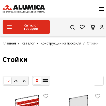
О компании
Услуги
Сервис и поддержка
Каталог
товаров
Проекты
Контакты
Система конструкционного алюминиевого
Главная
Каталог
Конструкции из профиля
Стойки
профиля
Конструкционная трубная система
Стойки
Модульная трубная система
Кабельные короба
12
24
36
Конвейерная фурнитура
Лестничная система
Система линейного перемещения NEW!