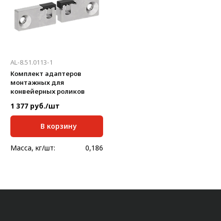
Система V-паза NEW!
Алюминиевые промышленные ограждения
Алюминиевая промышленная мебель
AL-8.51.0113-1
Крейты и кассеты Subrack systems
Комплект адаптеров
монтажных для
Профиль строительного назначения
конвейерных роликов
Радиаторный алюминиевый профиль NEW!
1 377 руб./шт
Лист алюминиевый
В корзину
Метрический крепеж
Масса, кг/шт:
0,186
Конструкции из профиля
Услуги дополнительной обработки профиля