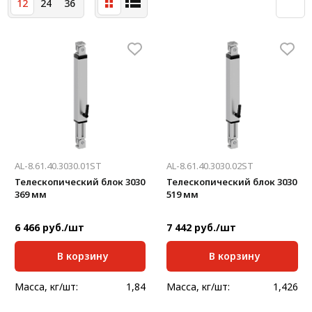
12
24
36
Система V-паза NEW!
Алюминиевые промышленные ограждения
Алюминиевая промышленная мебель
Крейты и кассеты Subrack systems
Профиль строительного назначения
Радиаторный алюминиевый профиль NEW!
AL-8.61.40.3030.01ST
AL-8.61.40.3030.02ST
Лист алюминиевый
Телескопический блок 3030
Телескопический блок 3030
369 мм
519 мм
Метрический крепеж
6 466 руб./шт
7 442 руб./шт
Конструкции из профиля
В корзину
В корзину
Услуги дополнительной обработки профиля
Масса, кг/шт:
1,84
Масса, кг/шт:
1,426