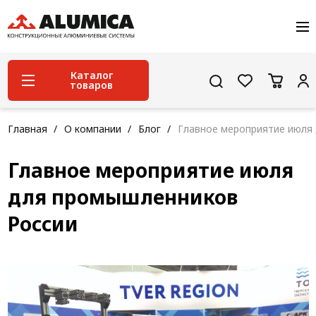
О компании
Услуги
Сервис и поддержка
Каталог
товаров
Проекты
Контакты
Система конструкционного алюминиевого
Главная
О компании
Блог
Главное мероприятие июля
профиля
Главное мероприятие июля
Конструкционная трубная система
для промышленников
Модульная трубная система
России
Кабельные короба
Конвейерная фурнитура
Лестничная система
Система линейного перемещения NEW!