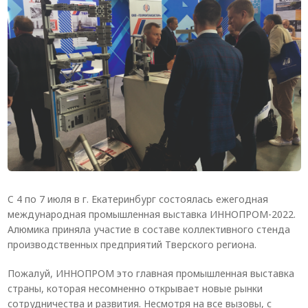
Система V-паза NEW!
Алюминиевые промышленные ограждения
Алюминиевая промышленная мебель
Крейты и кассеты Subrack systems
Профиль строительного назначения
Радиаторный алюминиевый профиль NEW!
Лист алюминиевый
C 4 по 7 июля в г. Екатеринбург состоялась ежегодная
Метрический крепеж
международная промышленная выставка ИННОПРОМ-2022.
Конструкции из профиля
Алюмика приняла участие в составе коллективного стенда
производственных предприятий Тверского региона.
Услуги дополнительной обработки профиля
Пожалуй, ИННОПРОМ это главная промышленная выставка
страны, которая несомненно открывает новые рынки
сотрудничества и развития. Несмотря на все вызовы, с