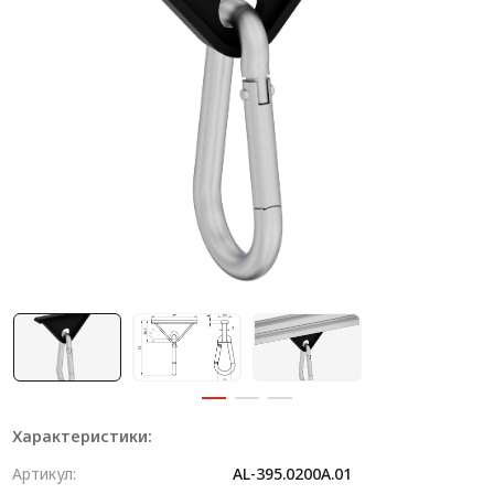
Система V-паза NEW!
Алюминиевые промышленные ограждения
Алюминиевая промышленная мебель
Крейты и кассеты Subrack systems
Профиль строительного назначения
Радиаторный алюминиевый профиль NEW!
Лист алюминиевый
Метрический крепеж
Конструкции из профиля
Услуги дополнительной обработки профиля
Характеристики:
Артикул:
AL-395.0200A.01