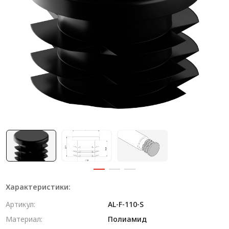
Система V-паза NEW!
Алюминиевые промышленные ограждения
Алюминиевая промышленная мебель
Крейты и кассеты Subrack systems
Профиль строительного назначения
Радиаторный алюминиевый профиль NEW!
Лист алюминиевый
Метрический крепеж
Конструкции из профиля
Характеристики:
Услуги дополнительной обработки профиля
Артикул:
AL-F-110-S
Материал:
Полиамид