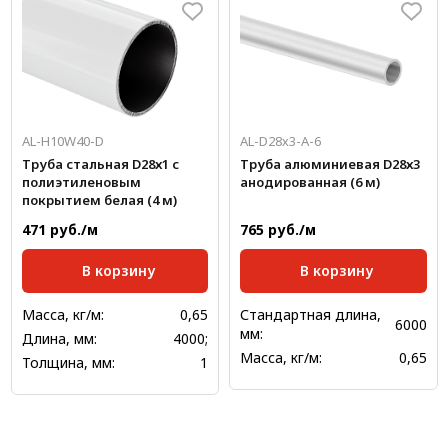
AL-H10W40-D
AL-D28х3-А-6
Труба стальная D28х1 с
Труба алюминиевая D28х3
полиэтиленовым
анодированная (6 м)
покрытием белая (4 м)
471 руб./м
765 руб./м
В корзину
В корзину
Масса, кг/м:
0,65
Стандартная длина,
6000
мм:
Длина, мм:
4000;
Масса, кг/м:
0,65
Толщина, мм:
1