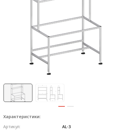
Система V-паза NEW!
Алюминиевые промышленные ограждения
Алюминиевая промышленная мебель
Крейты и кассеты Subrack systems
Профиль строительного назначения
Радиаторный алюминиевый профиль NEW!
Лист алюминиевый
Метрический крепеж
Конструкции из профиля
Услуги дополнительной обработки профиля
Характеристики:
Артикул:
AL-3