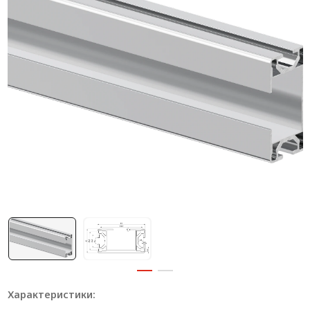
Система V-паза NEW!
Алюминиевые промышленные ограждения
Алюминиевая промышленная мебель
Крейты и кассеты Subrack systems
Профиль строительного назначения
Радиаторный алюминиевый профиль NEW!
Лист алюминиевый
Метрический крепеж
Конструкции из профиля
Услуги дополнительной обработки профиля
Характеристики: