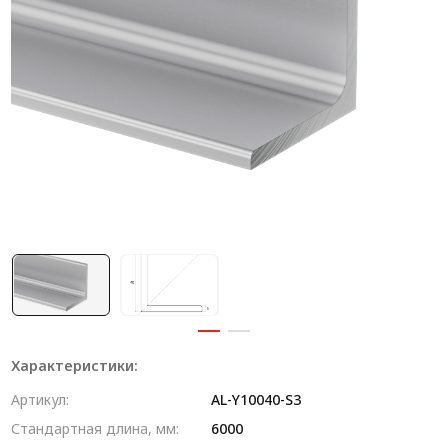
Система V-паза NEW!
Алюминиевые промышленные ограждения
Алюминиевая промышленная мебель
Крейты и кассеты Subrack systems
Профиль строительного назначения
Радиаторный алюминиевый профиль NEW!
Лист алюминиевый
Метрический крепеж
Конструкции из профиля
Характеристики:
Услуги дополнительной обработки профиля
Артикул:
AL-Y10040-S3
Стандартная длина, мм:
6000