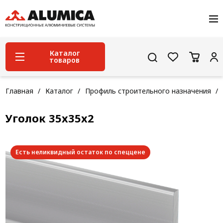
О компании
Услуги
Сервис и поддержка
Каталог
товаров
Проекты
Контакты
Система конструкционного алюминиевого
Главная
Каталог
Профиль строительного назначения
профиля
Уголок 35х35х2
Конструкционная трубная система
Модульная трубная система
Есть неликвидный остаток по спеццене
Кабельные короба
Конвейерная фурнитура
Лестничная система
Система линейного перемещения NEW!