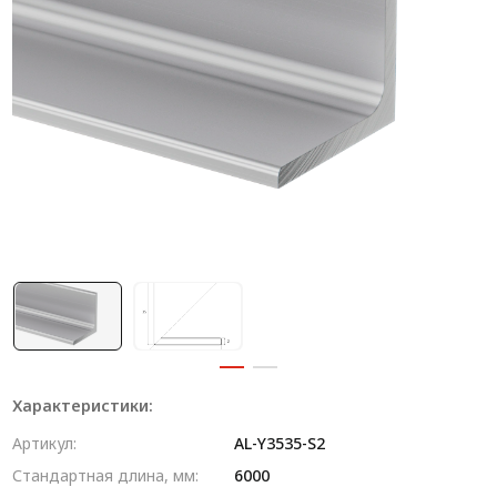
Система V-паза NEW!
Алюминиевые промышленные ограждения
Алюминиевая промышленная мебель
Крейты и кассеты Subrack systems
Профиль строительного назначения
Радиаторный алюминиевый профиль NEW!
Лист алюминиевый
Метрический крепеж
Конструкции из профиля
Характеристики:
Услуги дополнительной обработки профиля
Артикул:
AL-Y3535-S2
Стандартная длина, мм:
6000