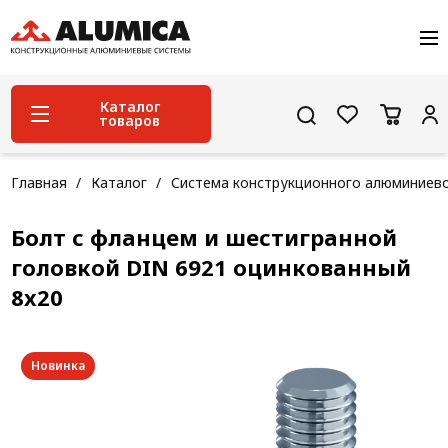
О компании
Услуги
Сервис и поддержка
Каталог
товаров
Проекты
Контакты
Система конструкционного алюминиевого
Главная
Каталог
Система конструкционного алюминиев
профиля
Болт с фланцем и шестигранной
Конструкционная трубная система
головкой DIN 6921 оцинкованный
Модульная трубная система
8х20
Кабельные короба
Конвейерная фурнитура
Новинка
Лестничная система
Система линейного перемещения NEW!