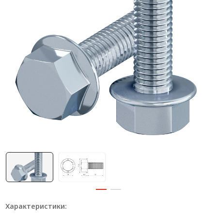
Система V-паза NEW!
Алюминиевые промышленные ограждения
Алюминиевая промышленная мебель
Крейты и кассеты Subrack systems
Профиль строительного назначения
Радиаторный алюминиевый профиль NEW!
Лист алюминиевый
Метрический крепеж
Конструкции из профиля
Услуги дополнительной обработки профиля
Характеристики: