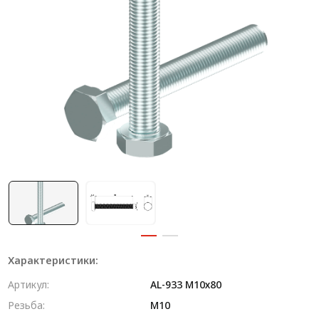
Система V-паза NEW!
Алюминиевые промышленные ограждения
Алюминиевая промышленная мебель
Крейты и кассеты Subrack systems
Профиль строительного назначения
Радиаторный алюминиевый профиль NEW!
Лист алюминиевый
Метрический крепеж
Конструкции из профиля
Характеристики:
Услуги дополнительной обработки профиля
Артикул:
AL-933 M10х80
Резьба:
М10