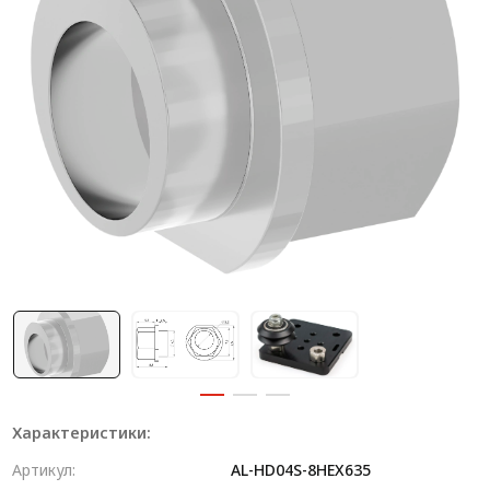
Система V-паза NEW!
Алюминиевые промышленные ограждения
Алюминиевая промышленная мебель
Крейты и кассеты Subrack systems
Профиль строительного назначения
Радиаторный алюминиевый профиль NEW!
Лист алюминиевый
Метрический крепеж
Конструкции из профиля
Услуги дополнительной обработки профиля
Характеристики:
Артикул:
AL-HD04S-8HEX635