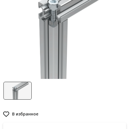
Система V-паза NEW!
Алюминиевые промышленные ограждения
Алюминиевая промышленная мебель
Крейты и кассеты Subrack systems
Профиль строительного назначения
Радиаторный алюминиевый профиль NEW!
Лист алюминиевый
Метрический крепеж
Конструкции из профиля
Услуги дополнительной обработки профиля
В избранное