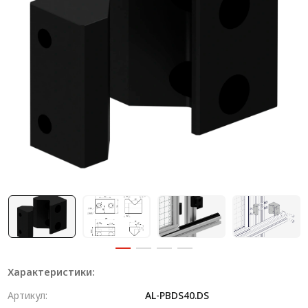
Система V-паза NEW!
Алюминиевые промышленные ограждения
Алюминиевая промышленная мебель
Крейты и кассеты Subrack systems
Профиль строительного назначения
Радиаторный алюминиевый профиль NEW!
Лист алюминиевый
Метрический крепеж
Конструкции из профиля
Услуги дополнительной обработки профиля
Характеристики:
Артикул:
AL-PBDS40.DS