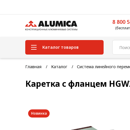
8 800 5
(бесплат
Каталог товаров
Система конструкционного
Главная
Каталог
Система линейного пере
алюминиевого профиля
Каретка с фланцем HGW
Конструкционная трубная
система
Модульная трубная система
Кабельные короба
Новинка
Конвейерная фурнитура