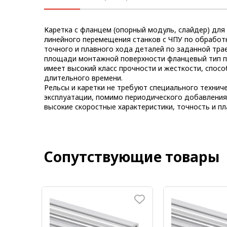
Метрический крепеж
Каретка с фланцем (опорный модуль, слайдер) для
Конструкции из профиля
линейного перемещения станков с ЧПУ по обработк
точного и плавного хода деталей по заданной тра
Услуги дополнительной
площади монтажной поверхности фланцевый тип пр
обработки профиля
имеет высокий класс прочности и жесткости, спос
длительного времени.
Рельсы и каретки не требуют специального технич
эксплуатации, помимо периодического добавления
высокие скоростные характеристики, точность и пл
Сопутствующие товары