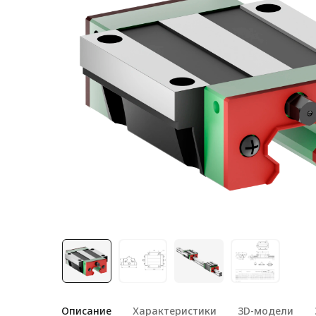
Лестничная система
Система линейного
перемещения NEW!
Система V-паза NEW!
Алюминиевые промышленные
ограждения
Алюминиевая промышленная
мебель
Крейты и кассеты Subrack
systems
Профиль строительного
назначения
Радиаторный алюминиевый
профиль NEW!
Лист алюминиевый
Описание
Характеристики
3D-модели