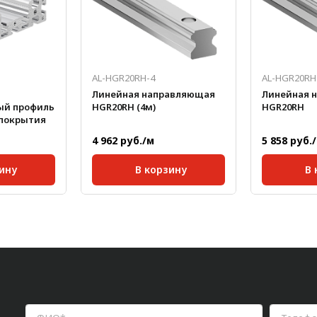
AL-HGR20RH-4
AL-HGR20RH
Линейная направляющая
Линейная 
ый профиль
HGR20RH (4м)
HGR20RH
з покрытия
4 962 руб./м
5 858 руб.
ину
В корзину
В 
40;
Стандартная длина,
Стандартн
4000
мм:
мм:
8 мм;
Масса, кг/м:
2,05
Масса, кг/м
я,
141х40
Класс
Высокий
Класс
точности:
(Н)
точности:
ина,
6000
7,63
141