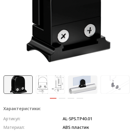
Система V-паза NEW!
Алюминиевые промышленные ограждения
Алюминиевая промышленная мебель
Крейты и кассеты Subrack systems
Профиль строительного назначения
Радиаторный алюминиевый профиль NEW!
Лист алюминиевый
Метрический крепеж
Конструкции из профиля
Характеристики:
Услуги дополнительной обработки профиля
Артикул:
AL-SPS.TP40.01
Материал:
ABS пластик