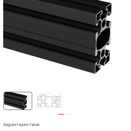
Система V-паза NEW!
Алюминиевые промышленные ограждения
Алюминиевая промышленная мебель
Крейты и кассеты Subrack systems
Профиль строительного назначения
Радиаторный алюминиевый профиль NEW!
Лист алюминиевый
Метрический крепеж
Конструкции из профиля
Услуги дополнительной обработки профиля
Характеристики: