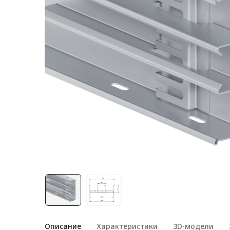
Лестничная система
Система линейного
перемещения NEW!
Система V-паза NEW!
Алюминиевые промышленные
ограждения
Алюминиевая промышленная
мебель
Крейты и кассеты Subrack
systems
Профиль строительного
назначения
Радиаторный алюминиевый
профиль NEW!
Лист алюминиевый
Описание
Характеристики
3D-модели