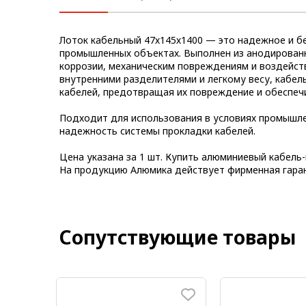
Метрический крепеж
Лоток кабельный 47х145х1400 — это надежное и б
Конструкции из профиля
промышленных объектах. Выполнен из анодирован
коррозии, механическим повреждениям и воздейств
Услуги дополнительной
внутренними разделителями и легкому весу, кабел
обработки профиля
кабелей, предотвращая их повреждение и обеспеч
Подходит для использования в условиях промышле
надежность системы прокладки кабелей.
Цена указана за 1 шт. Купить алюминиевый кабель-
На продукцию Алюмика действует фирменная гара
Сопутствующие товары