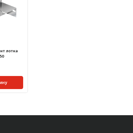
нт лотка
50
ину
0,11
148;
50
1
АМг2