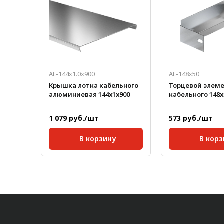
AL-144х1.0x900
AL-148х50
Крышка лотка кабельного
Торцевой элеме
алюминиевая 144х1х900
кабельного 148х
1 079 руб./шт
573 руб./шт
В корзину
В корз
Длина, мм:
900;
Масса, кг/шт:
Ширина, мм:
144
Длина, мм:
Толщина, мм:
1
Ширина, мм:
Марка:
АМг2
Толщина, мм:
Марка: