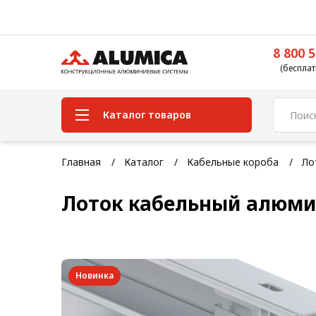
8 800 5
(бесплат
Каталог товаров
Система конструкционного
Главная
Каталог
Кабельные короба
Ло
алюминиевого профиля
Лоток кабельный алюми
Конструкционная трубная
система
Модульная трубная система
Кабельные короба
Новинка
Конвейерная фурнитура