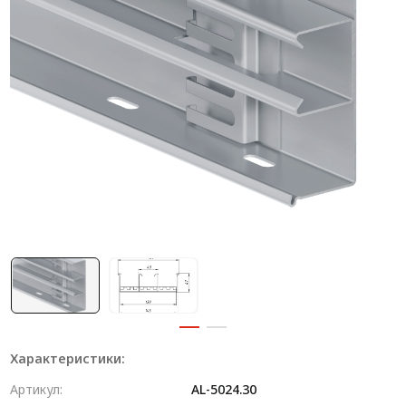
Система V-паза NEW!
Алюминиевые промышленные ограждения
Алюминиевая промышленная мебель
Крейты и кассеты Subrack systems
Профиль строительного назначения
Радиаторный алюминиевый профиль NEW!
Лист алюминиевый
Метрический крепеж
Конструкции из профиля
Услуги дополнительной обработки профиля
Характеристики:
Артикул:
AL-5024.30