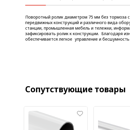
Метрический крепеж
Поворотный ролик диаметром 75 мм без тормоза с 
Конструкции из профиля
передвижных конструкций и различного вида обору
станции, промышленная мебель и тележки, информ
Услуги дополнительной
зафиксировать ролик к конструкции. Благодаря из
обработки профиля
обеспечивается легкое управление и бесшумность 
Сопутствующие товары