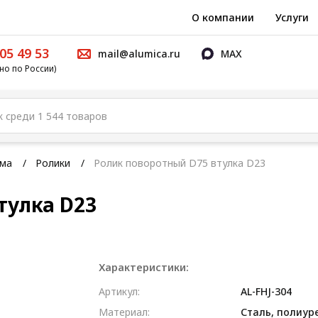
О компании
Услуги
05 49 53
mail@alumica.ru
MAX
но по России)
ема
Ролики
Ролик поворотный D75 втулка D23
тулка D23
Характеристики:
Артикул:
AL-FHJ-304
Материал:
Сталь, полиур