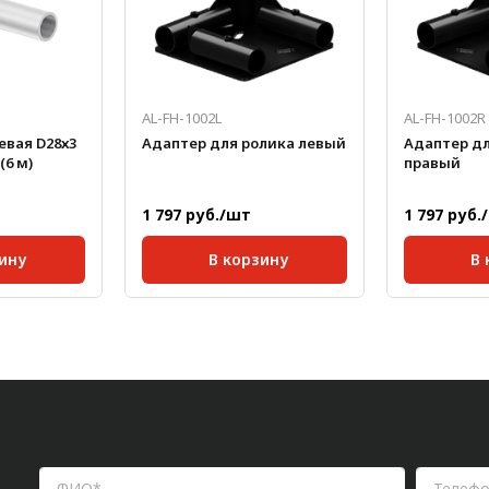
AL-FH-1002L
AL-FH-1002R
вая D28х3
Адаптер для ролика левый
Адаптер дл
(6 м)
правый
1 797 руб./шт
1 797 руб.
ину
В корзину
В 
ина,
Масса, кг/шт:
1,509
6000
0,65