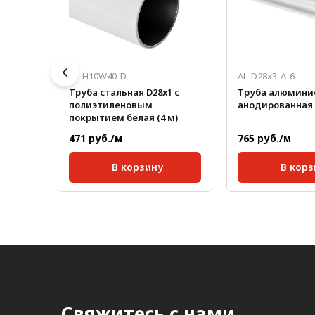
AL-H10W40-D
AL-D28х3-А-6
Труба стальная D28х1 с
Труба алюминие
полиэтиленовым
анодированная 
покрытием белая (4 м)
471 руб./м
765 руб./м
В корзину
В корз
Масса, кг/м:
0,65
Стандартная дл
мм:
Длина, мм:
4000;
Масса, кг/м:
Толщина, мм:
1
Свяжитесь с нами