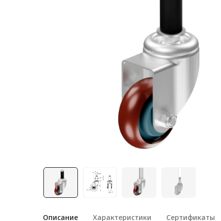
Лестничная система
Система линейного
перемещения NEW!
Система V-паза NEW!
Алюминиевые промышленные
ограждения
Алюминиевая промышленная
мебель
Крейты и кассеты Subrack
systems
Профиль строительного
назначения
Радиаторный алюминиевый
профиль NEW!
Лист алюминиевый
Описание
Характеристики
Сертификаты