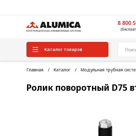
8 800 5
(бесплат
Каталог товаров
Система конструкционного
Главная
Каталог
Модульная трубная сист
алюминиевого профиля
Ролик поворотный D75 в
Конструкционная трубная
система
Модульная трубная система
Кабельные короба
Конвейерная фурнитура