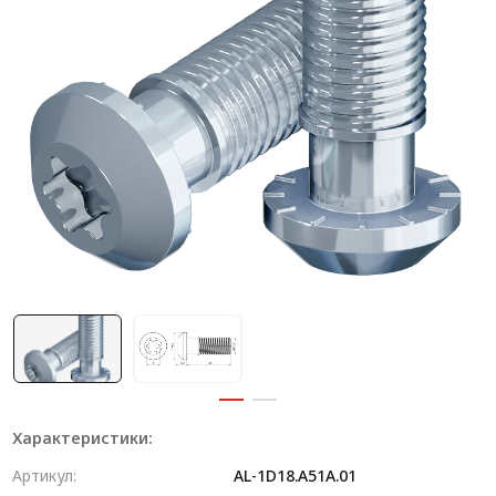
Система V-паза NEW!
Алюминиевые промышленные ограждения
Алюминиевая промышленная мебель
Крейты и кассеты Subrack systems
Профиль строительного назначения
Радиаторный алюминиевый профиль NEW!
Лист алюминиевый
Метрический крепеж
Конструкции из профиля
Услуги дополнительной обработки профиля
Характеристики:
Артикул:
AL-1D18.A51A.01