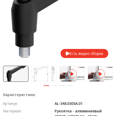
Система V-паза NEW!
Алюминиевые промышленные ограждения
Алюминиевая промышленная мебель
Крейты и кассеты Subrack systems
Профиль строительного назначения
Есть видео сборки
Радиаторный алюминиевый профиль NEW!
Лист алюминиевый
Метрический крепеж
Конструкции из профиля
Характеристики:
Услуги дополнительной обработки профиля
Артикул:
AL-348.0305A.01
Материал:
Рукоятка - алюминиевый
сплав, шпилька - сталь