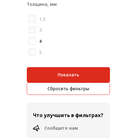
Толщин
Толщина, мм
Метрический крепеж
1,5
Конструкции из профиля
3
Услуги дополнительной
обработки профиля
4
5
Показать
Сбросить фильтры
Что улучшить в фильтрах?
Сообщите нам