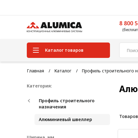
8 800 5
(бесплат
Каталог товаров
Система конструкционного
Главная
Каталог
Профиль строительного н
алюминиевого профиля
Категория:
Алю
Конструкционная трубная
система
Профиль строительного
Модульная трубная система
назначения
Товаров
Кабельные короба
Алюминиевый швеллер
Конвейерная фурнитура
Ширина, мм