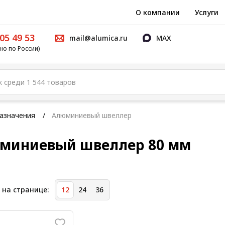
О компании
Услуги
05 49 53
mail@alumica.ru
MAX
но по России)
азначения
Алюминиевый швеллер
миниевый швеллер 80 мм
 на странице:
12
24
36