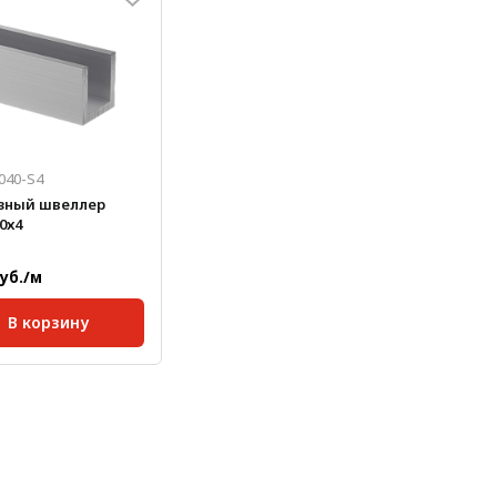
040-S4
зный швеллер
0х4
руб./м
В корзину
ртная длина,
6000
кг/м:
1,743
, мм:
80
, мм:
40