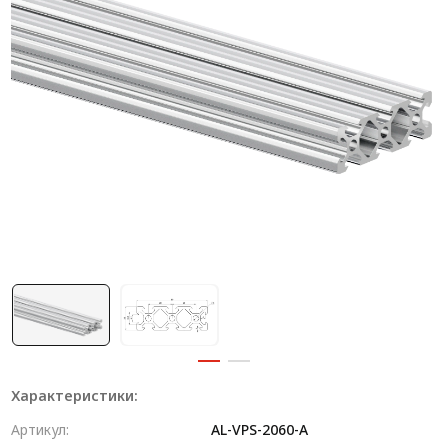
Система V-паза NEW!
Алюминиевые промышленные ограждения
Алюминиевая промышленная мебель
Крейты и кассеты Subrack systems
Профиль строительного назначения
Радиаторный алюминиевый профиль NEW!
Лист алюминиевый
Метрический крепеж
Конструкции из профиля
Услуги дополнительной обработки профиля
Характеристики:
Артикул:
AL-VPS-2060-A