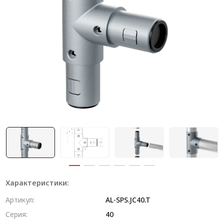
Система V-паза NEW!
Алюминиевые промышленные ограждения
Алюминиевая промышленная мебель
Крейты и кассеты Subrack systems
Профиль строительного назначения
Радиаторный алюминиевый профиль NEW!
Лист алюминиевый
Метрический крепеж
Конструкции из профиля
Характеристики:
Услуги дополнительной обработки профиля
Артикул:
AL-SPS.JC40.T
Серия:
40