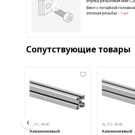
Втулка резьбовая М8x1,2
Винт с потайной головк
(полная резьба)
-
1 шт.
Сопутствующие товары
AL-PL-4040
AL-PS-4040
Алюминиевый
Алюминиевый