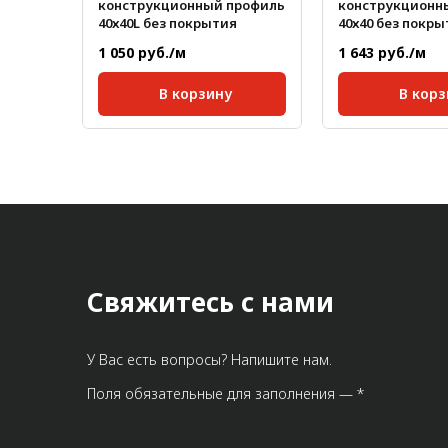
рофиль
конструкционный профиль
конструкционн
ый
40х40L без покрытия
40х40 без покры
1 050 руб./м
1 643 руб./м
В корзину
В корз
40;
Серия:
40;
Серия:
10 мм;
Размер паза:
10 мм;
Размер паза:
Сечение профиля,
Сечение профил
40x40
40x40
мм:
мм:
Стандартная длина,
Стандартная дл
6000
6000
мм:
мм:
1,002
Масса, кг/м:
1
Масса, кг/м:
Свяжитесь с нами
У Вас есть вопросы? Напишите нам.
Поля обязательные для заполнения — *