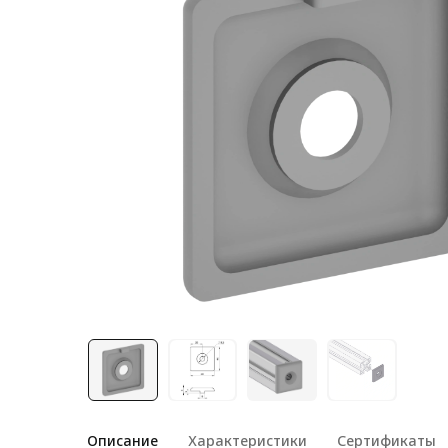
Лестничная система
Система линейного
перемещения NEW!
Система V-паза NEW!
Алюминиевые промышленные
ограждения
Алюминиевая промышленная
мебель
Крейты и кассеты Subrack
systems
Профиль строительного
назначения
Радиаторный алюминиевый
профиль NEW!
Лист алюминиевый
Описание
Характеристики
Сертификаты