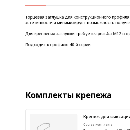
Метрический крепеж
Торцевая заглушка для конструкционного профиля 
Конструкции из профиля
эстетичности и минимизирует возможность получе
Услуги дополнительной
Для крепления заглушки требуется резьба М12 в ц
обработки профиля
Подходит к профилю 40-й серии.
Комплекты крепежа
Крепеж для фиксаци
1 шт.
1 шт.
Состав комплекта: