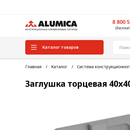
8 800 5
(бесплат
Каталог товаров
Система конструкционного
Главная
Каталог
Система конструкционно
алюминиевого профиля
Заглушка торцевая 40х40
Конструкционная трубная
система
Модульная трубная система
Кабельные короба
Конвейерная фурнитура