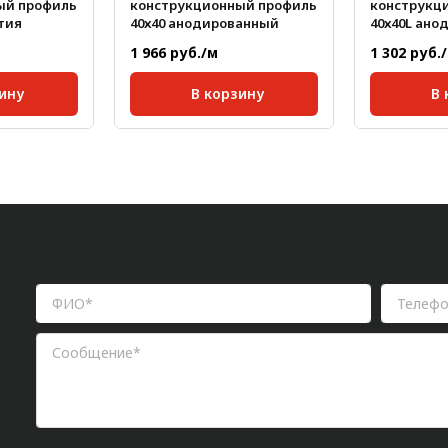
ый профиль
конструкционный профиль
конструкц
тия
40х40 анодированный
40х40L ано
1 966 руб./м
1 302 руб.
ину
В корзину
В 
40;
Серия:
40;
Серия:
10 мм;
Размер паза:
10 мм;
Размер паз
я,
Сечение профиля,
Сечение п
40x40
40x40
мм:
мм:
ина,
Стандартная длина,
Стандартн
6000
6000
мм:
мм:
1,5
Масса, кг/м:
1,5
Масса, кг/м