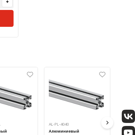
A
AL-PL-4040
AL-PS-
вый
Алюминиевый
Алюми