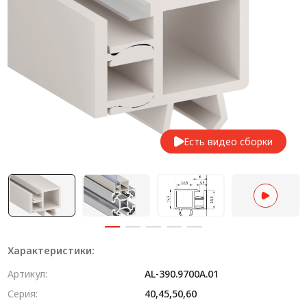
Система V-паза NEW!
Алюминиевые промышленные ограждения
Алюминиевая промышленная мебель
Крейты и кассеты Subrack systems
Профиль строительного назначения
Есть видео сборки
Радиаторный алюминиевый профиль NEW!
Лист алюминиевый
Метрический крепеж
Конструкции из профиля
Характеристики:
Услуги дополнительной обработки профиля
Артикул:
AL-390.9700A.01
Серия:
40,45,50,60