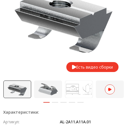
Система V-паза NEW!
Алюминиевые промышленные ограждения
Алюминиевая промышленная мебель
Крейты и кассеты Subrack systems
Профиль строительного назначения
Радиаторный алюминиевый профиль NEW!
Есть видео сборки
Лист алюминиевый
Метрический крепеж
Конструкции из профиля
Услуги дополнительной обработки профиля
Характеристики:
Артикул:
AL-2A11.A11A.01