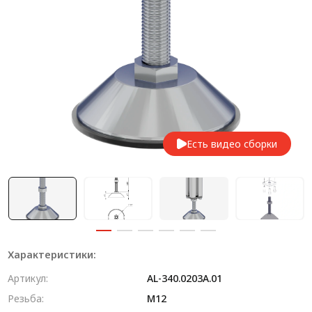
Система V-паза NEW!
Алюминиевые промышленные ограждения
Алюминиевая промышленная мебель
Крейты и кассеты Subrack systems
Профиль строительного назначения
Есть видео сборки
Радиаторный алюминиевый профиль NEW!
Лист алюминиевый
Метрический крепеж
Конструкции из профиля
Характеристики:
Услуги дополнительной обработки профиля
Артикул:
AL-340.0203A.01
Резьба:
М12