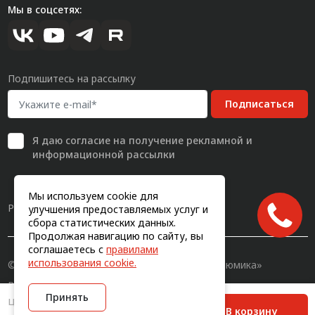
Мы в соцсетях:
Подпишитесь на рассылку
Подписаться
Я даю
согласие
на получение рекламной и
информационной рассылки
Мы используем cookie для
Разработка сайта
улучшения предоставляемых услуг и
сбора статистических данных.
Продолжая навигацию по сайту, вы
соглашаетесь с
правилами
использования cookie.
© 2011-2026, Конструкционный профиль «Алюмика»
Вся информация на сайте имеет исключительно
Принять
информационный характер и не является публичной
Цена с учетом НДС
В корзину
офертой