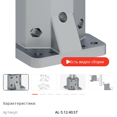
Система V-паза NEW!
Алюминиевые промышленные ограждения
Алюминиевая промышленная мебель
Крейты и кассеты Subrack systems
Профиль строительного назначения
Радиаторный алюминиевый профиль NEW!
Есть видео сборки
Лист алюминиевый
Метрический крепеж
Конструкции из профиля
Услуги дополнительной обработки профиля
Характеристики:
Артикул:
AL-5.12.40.ST