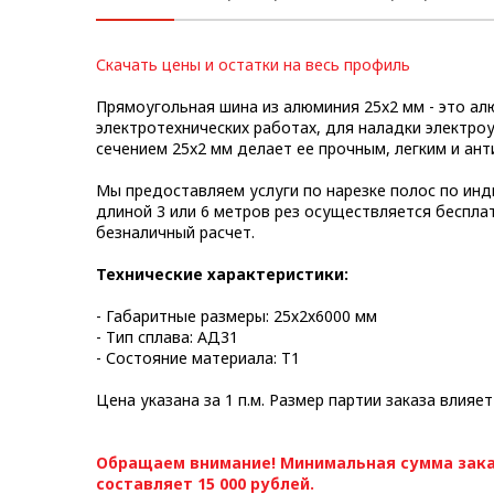
Метрический крепеж
Скачать цены и остатки на весь профиль
Конструкции из профиля
Прямоугольная шина из алюминия 25x2 мм - это а
Услуги дополнительной
электротехнических работах, для наладки электро
обработки профиля
сечением 25x2 мм делает ее прочным, легким и ан
Мы предоставляем услуги по нарезке полос по инд
длиной 3 или 6 метров рез осуществляется беспла
безналичный расчет.
Технические характеристики:
- Габаритные размеры: 25х2х6000 мм
- Тип сплава: АД31
- Состояние материала: Т1
Цена указана за 1 п.м. Размер партии заказа влияет
Обращаем внимание! Минимальная сумма зака
составляет 15 000 рублей.