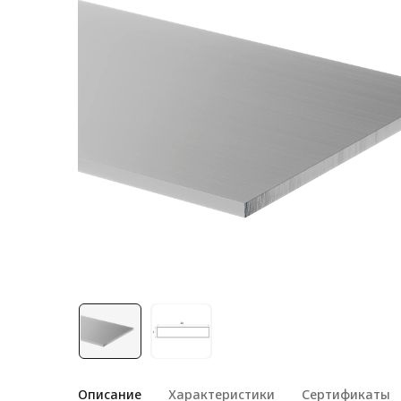
Лестничная система
Система линейного
перемещения NEW!
Система V-паза NEW!
Алюминиевые промышленные
ограждения
Алюминиевая промышленная
мебель
Крейты и кассеты Subrack
systems
Профиль строительного
назначения
Радиаторный алюминиевый
профиль NEW!
Лист алюминиевый
Описание
Характеристики
Сертификаты