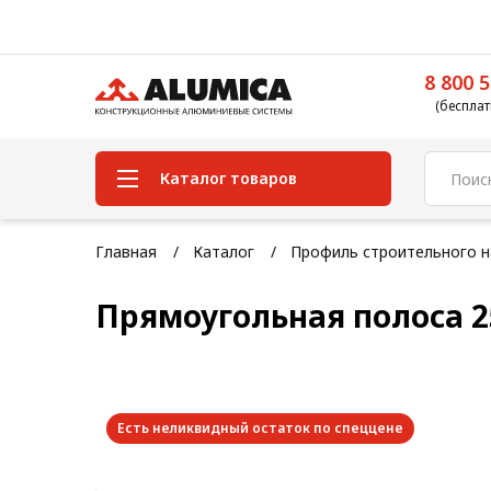
8 800 5
(бесплат
Каталог товаров
Система конструкционного
Главная
Каталог
Профиль строительного н
алюминиевого профиля
Прямоугольная полоса 2
Конструкционная трубная
система
Модульная трубная система
Кабельные короба
Есть неликвидный остаток по спеццене
Конвейерная фурнитура