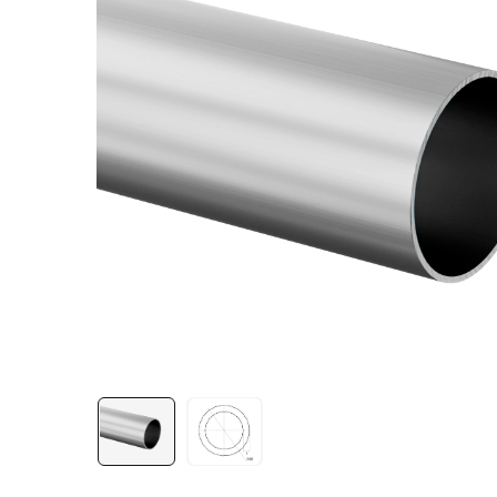
Лестничная система
Система линейного
перемещения NEW!
Система V-паза NEW!
Алюминиевые промышленные
ограждения
Алюминиевая промышленная
мебель
Крейты и кассеты Subrack
systems
Профиль строительного
назначения
Радиаторный алюминиевый
профиль NEW!
Лист алюминиевый