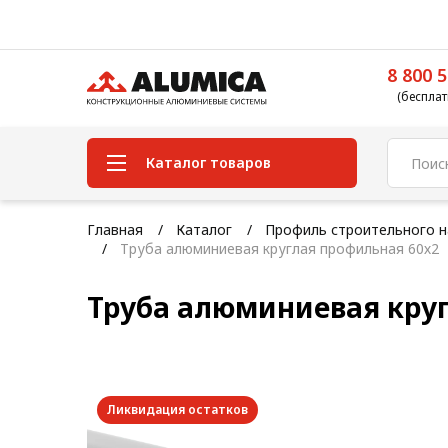
8 800 5
(бесплат
Каталог товаров
Система конструкционного
Главная
Каталог
Профиль строительного н
алюминиевого профиля
Труба алюминиевая круглая профильная 60х2
Конструкционная трубная
Труба алюминиевая круг
система
Модульная трубная система
Кабельные короба
Ликвидация остатков
Конвейерная фурнитура