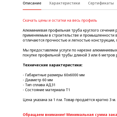
Описание
Характеристики
Сертификаты
Метрический крепеж
Конструкции из профиля
Скачать цены и остатки на весь профиль
Услуги дополнительной
Алюминиевая профильная труба круглого сечения р
обработки профиля
применяемым в строительстве и промышленности в
отличаются прочностью и легкостью конструкции, 
Мы предоставляем услуги по нарезке алюминиевых
покупке профильной трубы длиной 3 или 6 метров 
Технические характеристики:
- Габаритные размеры 60х6000 мм
- Диаметр 60 мм
- Тип сплава АД31
- Состояние материала Т1
Цена указана за 1 п.м. Товар продаётся кратно 3 м.
Обращаем внимание! Минимальная сумма зака