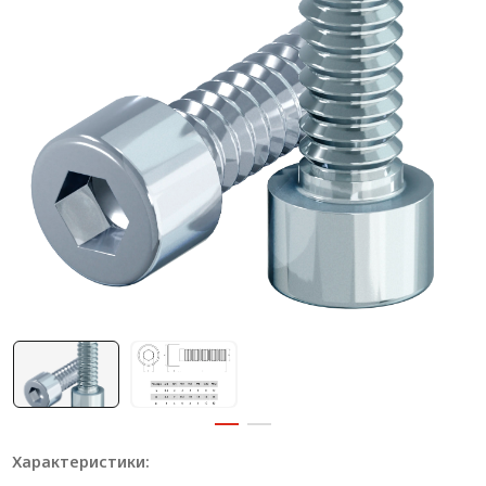
Система V-паза NEW!
Алюминиевые промышленные ограждения
Алюминиевая промышленная мебель
Крейты и кассеты Subrack systems
Профиль строительного назначения
Радиаторный алюминиевый профиль NEW!
Лист алюминиевый
Метрический крепеж
Конструкции из профиля
Услуги дополнительной обработки профиля
Характеристики: