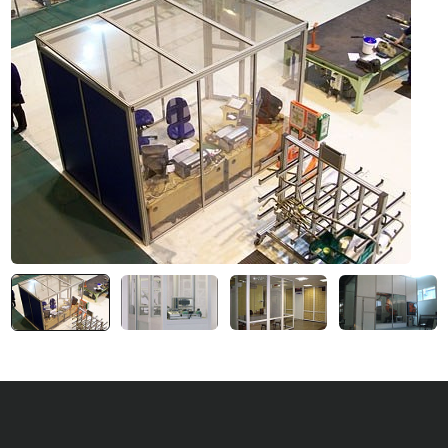
Система V-паза NEW!
Алюминиевые промышленные ограждения
Алюминиевая промышленная мебель
Крейты и кассеты Subrack systems
Профиль строительного назначения
Радиаторный алюминиевый профиль NEW!
Лист алюминиевый
Метрический крепеж
Конструкции из профиля
Услуги дополнительной обработки профиля