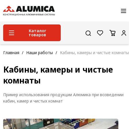
О компании
Услуги
Сервис и поддержка
Каталог
товаров
Проекты
Контакты
Система конструкционного алюминиевого
Главная
Наши работы
Кабины, камеры и чистые комнаты
профиля
Кабины, камеры и чистые
Конструкционная трубная система
комнаты
Модульная трубная система
Кабельные короба
Пример использования продукции Алюмика при возведении
Конвейерная фурнитура
кабин, камер и чистых комнат
Лестничная система
Система линейного перемещения NEW!